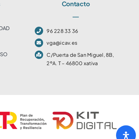
s
Contacto
IDAD
96 228 33 36
vga@icav.es
USO
C/Puerta de San Miguel, 8B,
2ºA. T – 46800 xativa