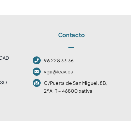
s
Contacto
IDAD
96 228 33 36
vga@icav.es
USO
C/Puerta de San Miguel, 8B,
2ºA. T – 46800 xativa